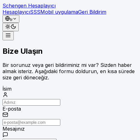
Schengen Hesaplayıcı
Hesaplayıcı
SSS
Mobil uygulama
Geri Bildirim
tr
Hesaplayıcı
Bize Ulaşın
SSS
Mobil uygulama
Bir sorunuz veya geri bildiriminiz mi var? Sizden haber
Geri Bildirim
almak isteriz. Aşağıdaki formu doldurun, en kısa sürede
size geri döneceğiz.
İsim
E-posta
Mesajınız